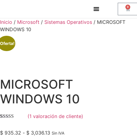
0
Finalizar compra
Inicio
/
Microsoft
/
Sistemas Operativos
/ MICROSOFT
WINDOWS 10
¡Oferta!
MICROSOFT
WINDOWS 10
(
1
valoración de cliente)
Valorado con
1
5.00
de 5 en
$
935.32
-
$
3,036.13
base a
Sin IVA