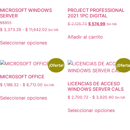
MICROSOFT WINDOWS
PROJECT PROFESSIONAL
SERVER
2021 1PC DIGITAL
$
2,125.73
$
574.99
Sin IVA
Valorado con
$
3,373.29
-
$
11,642.02
Sin IVA
5.00
Añadir al carrito
de 5
Seleccionar opciones
¡Oferta!
¡Oferta
MICROSOFT OFFICE
LICENCIAS DE ACCESO
$
1,188.32
-
$
8,712.00
Sin IVA
WINDOWS SERVER CALS
Seleccionar opciones
$
2,700.72
-
$
3,920.40
Sin IVA
Seleccionar opciones